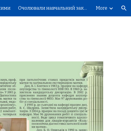
шими
Очолювали навчальний заклад
More
ion